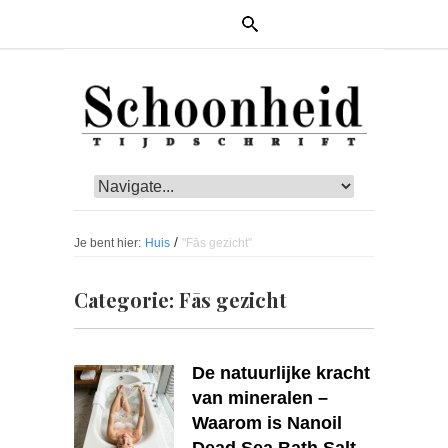
/
Je bent hier:
Huis
"Fās gezicht"
Categorie:
Fās gezicht
De natuurlijke kracht
van mineralen –
Waarom is Nanoil
Dead Sea Bath Salt