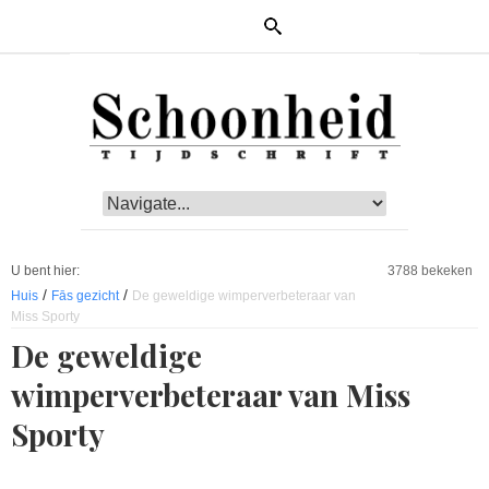
U bent hier:
3788 bekeken
/
/
Huis
Fās gezicht
De geweldige wimperverbeteraar van
Miss Sporty
De geweldige
wimperverbeteraar van Miss
Sporty