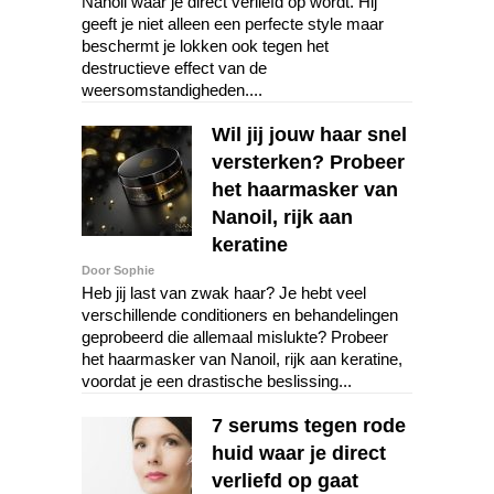
Nanoil waar je direct verliefd op wordt. Hij
geeft je niet alleen een perfecte style maar
beschermt je lokken ook tegen het
destructieve effect van de
weersomstandigheden....
Wil jij jouw haar snel
versterken? Probeer
het haarmasker van
Nanoil, rijk aan
keratine
Door Sophie
Heb jij last van zwak haar? Je hebt veel
verschillende conditioners en behandelingen
geprobeerd die allemaal mislukte? Probeer
het haarmasker van Nanoil, rijk aan keratine,
voordat je een drastische beslissing...
7 serums tegen rode
huid waar je direct
verliefd op gaat