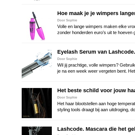
Hoe maak je je wimpers lang
Door Sophie
Volle en lange wimpers maken elke vrouw
zonder honderden euro’s uit te hoeven 
Eyelash Serum van Lashcode. 
Door Sophie
Wil jij prachtige, volle wimpers? Gebr
je na een week weer vergeten bent. Het 
Het beste schild voor jouw haa
Door Sophie
Het haar blootstellen aan hoge temperat
styling tools draagt bij aan uitdroging, d
Lashcode. Mascara die het g