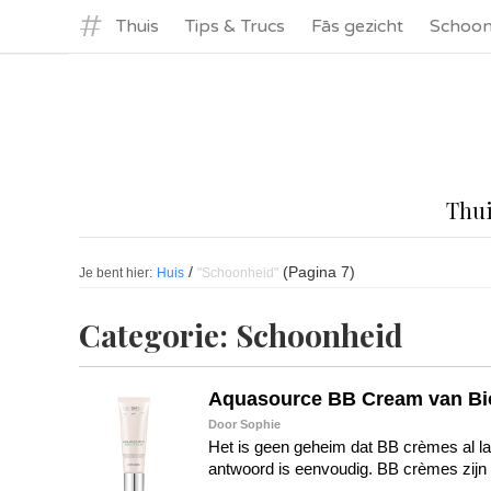
#
Thuis
Tips & Trucs
Fās gezicht
Schoon
Thu
/
(Pagina 7)
Je bent hier:
Huis
"Schoonheid"
Categorie:
Schoonheid
Aquasource BB Cream van Bi
Door Sophie
Het is geen geheim dat BB crèmes al lan
antwoord is eenvoudig. BB crèmes zijn ve