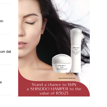
en
rum dat
re