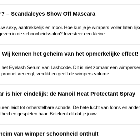
er? – Scandaleyes Show Off Mascara
 sexy, aantrekkelijk en mooi. Hoe kun je je wimpers voller laten lijk
geven in de schoonheidssalon? Investeer een kleine...
Wij kennen het geheim van het opmerkelijke effect!
uik het Eyelash Serum van Lashcode. Dit is niet zomaar een wimperse
product verlengt, verdikt en geeft de wimpers volume....
r is hier eindelijk: de Nanoil Heat Protectant Spray
uren leidt tot onherstelbare schade. De hete lucht van föhns en ande
ofheid en gespleten haar. Betekent dit dat je jouw...
eheim van wimper schoonheid onthult