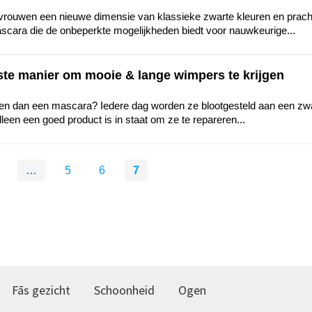
 vrouwen een nieuwe dimensie van klassieke zwarte kleuren en prach
 mascara die de onbeperkte mogelijkheden biedt voor nauwkeurige...
te manier om mooie & lange wimpers te krijgen
ben dan een mascara? Iedere dag worden ze blootgesteld aan een z
Alleen een goed product is in staat om ze te repareren...
…
5
6
7
Fās gezicht
Schoonheid
Ogen